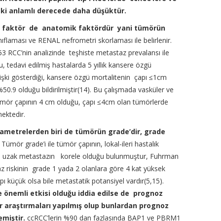
riski anlamlı derecede daha düşüktür.
r faktör de anatomik faktördür yani tümörün
flaması ve RENAL nefrometri skorlaması ile belirlenir.
3 RCC’nin analizinde teşhiste metastaz prevalansı ile
u, tedavi edilmiş hastalarda 5 yıllık kansere özgü
lişki gösterdiği, kansere özgü mortalitenin çapı ≤1cm
0.9 olduğu bildirilmiştir(14). Bu çalışmada vasküler ve
 tümör çapının 4 cm olduğu, çapı ≤4cm olan tümörlerde
ektedir.
ametrelerden biri de tümörün grade’dir, grade
Tümör grade’i ile tümör çapının, lokal-ileri hastalık
da uzak metastazın korele olduğu bulunmuştur, Fuhrman
z riskinin grade 1 yada 2 olanlara göre 4 kat yüksek
pı küçük olsa bile metastatik potansiyel vardır(5,15).
 önemli etkisi olduğu iddia edilse de prognoz
r araştırmaları yapılmış olup bunlardan prognoz
emiştir.
ccRCC’lerin %90 dan fazlasında BAP1 ve PBRM1