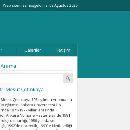
Web sitemize hoşgeldiniz, 08 Ağustos 2026
ar
Galeriler
İletişim
i Arama
Dr. Mesut Çetinkaya
r. Mesut Çetinkaya 1954 yılında Anamur’da
ıp eğitimini Ankara Üniversitesi Tıp
i’nde 1971-1977 yılları arasında
dı. Ankara Numune Hastane’sinde 1981
üroloji uzmanlığı, 1986 yılında şef
ığı, 1992’de doçentlik, 1993’te klinik şefliği