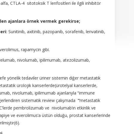
alfa, CTLA-4 sitotoksik T lenfositleri ile ilgili inhibitör
ilen ajanlara örnek vermek gerekirse;
eri:
Sunitinib, axitinib, pazopanib, sorafenib, lenvatinib,
erolimus, rapamycin gibi.
lumab, nivolumab, ipilimumab, atezolizumab,
fe yönelik tedaviler üriner sistemin diğer metastatik
astatik ürolojik kanserlerde(ürotelyal kanserlerde,
umab, nivolumab, ipilimumab ajanlarıyla “immune
eğerlendiren sistematik review çalışmada
“
metastatik
C’lerde pembrolizumab ve nivolumab’ın etkinlik ve
iye ve everolimus’a üstün olduğu, prostat kanserlerinde
ilmiştir(6).
ri