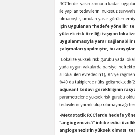
RCC’lerde yakın zamana kadar uygulan
ile yapılan tedavilerin nükssüz survival
olmamıştır, umulan yarar görülememiş
için uygulanan “hedefe yönelik” te
yüksek risk özelliği taşıyan lokaliz
uygulanmasıyla yarar sağlanabilir
çalışmaları yapılmıştır, bu arayış
-Lokalize yüksek risk gurubu yada lokal 
yada uygun vakalarda parsiyel nefrektom
si lokal-ileri evrededir(1), RN’ye rağme
%40 da takiplerde nüks gelişmektedir(2
adjuvant tedavi gerekliliğinin ras
parametrelerle yüksek risk gurubu oldu
tedavilerin yararlı olup olamayacağı h
-Metastatik RCC’lerde hedefe yönel
“angiogenezis’i” inhibe edici özellik
angiogenezis’in yüksek olması teme