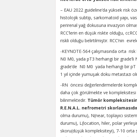
– EAU 2022 guideline’da yüksek risk öze
histolojik subtip, sarkomatoid yapı, va
perirenal yağ dokusuna invazyon olması” b
RCC’lerin en düşük riskte olduğu, ccRCC’
riskli olduğu belirtilmiştir. RCC’nin ev
-KEYNOTE-564 çalışmasında orta risk k
N0 M0, yada pT3 herhangi bir grade’li N
grade’de N0 M0 yada herhangi bir pT
1 yıl içinde yumuşak doku metastazı olma
-RN öncesi değerlendirmelerde komplek
daha çok görülmekte ve kompleksites
bilinmektedir.
Tümör kompleksitesini 
R.E.N.A.L. nefrometri skorlamasıdır
olma durumu), N(near, toplayıcı sisteme
durumu), L(location, hiler, polar yerl
skoru(düşük kompleksiteyi), 7-10 orta 