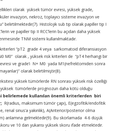
llikleri olarak yüksek tümör evresi, yüksek grade,
sküler invazyon, nekroz, toplayıcı sisteme invazyon ve
elirtilmektedir(7). Histolojik sub tip olarak papiller tip I
lerin ve papiller tip II RCC’lerin bu açıdan daha yüksek
relenmesinde TNM sistemi kullanılmaktadır.
riterleri “pT2 grade 4 veya sarkomatoid diferansiasyon
0 M0” olarak , yüksek risk kriterleri de “pT4 herhangi bir
 evresi ve grade’i N+ M0 yada M1(nefrektomiden sonra
yanlar)” olarak belirtilmiştir(8).
sitesi yüksek tümörlerde RN sonrası yüksek risk özelliği
i yüksek tümörlerde prognozun daha kötü olduğu
belirlemede kullanılan önemli kriterlerden biri
;
R(radius, maksimum tümör çapı), E(egzofitik/endofitik
, renal sinus’a yakınlık), A(Anterior/posterior olma
eşim) anlamına gelmektedir(9). Bu skorlamada 4-6 düşük
skoru ve 10 dan yukarısı yüksek skoru ifade etmektedir.