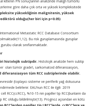
al kitlenin PN sonuçlarının analizinde malign tümörlü
n diğerlerine göre daha çok orta ve yüksek kompleksitede
pleksite yüksekliğinin malignitenin, yüksek
rediktörü olduğu(her biri için p
<
0.05)
 International Metastatic RCC Database Consortium
pılmaktadır(11,12). Bu risk guruplamasında guruplar
 gurubu olarak sınıflanmaktadır.
er
i histolojik subtipdir.
Histolojik analizde hem subtip
ler olan tümör grade’i, sarkomatoid diferansiasyon,
 diferansiasyon tüm RCC subtiplerinde olabilir.
evresidir (toplayıcı sisteme ve periferik yağ dokusuna
ndirmede belirlenir. EAU’nun RCC ile ilgili 2019
r cell RCC(ccRCC), %10-15 nin papiller tip RCC(bunların da
ip RC olduğu bildirilmiştir(13). Prognoz açısından en kötü
 RCC’lerden papiller tip I RCC’lerde ccRCC’lere ve