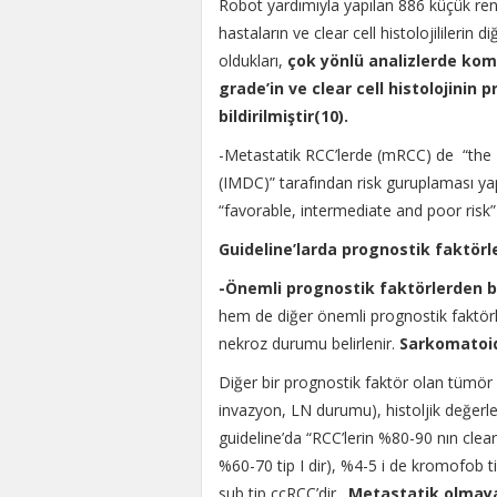
Robot yardımıyla yapılan 886 küçük ren
hastaların ve clear cell histolojilileri
oldukları,
çok yönlü analizlerde kom
grade’in ve clear cell histolojinin p
bildirilmiştir(10).
-Metastatik RCC’lerde (mRCC) de “the
(IMDC)” tarafından risk guruplaması ya
“favorable, intermediate and poor risk”
Guideline’larda prognostik faktörl
-Önemli prognostik faktörlerden bir
hem de diğer önemli prognostik faktör
nekroz durumu belirlenir.
Sarkomatoid
Diğer bir prognostik faktör olan tümör 
invazyon, LN durumu), histoljik değerle
guideline’da “RCC’lerin %80-90 nın clea
%60-70 tip I dir), %4-5 i de kromofob t
sub tip ccRCC’dir.
Metastatik olmayan