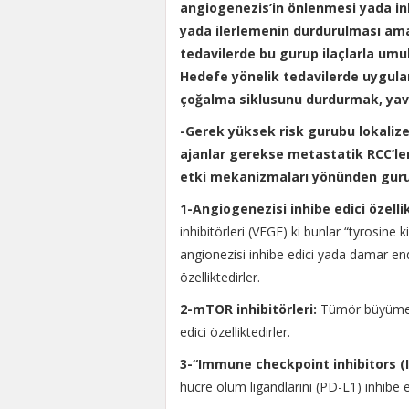
angiogenezis’in önlenmesi yada i
yada ilerlemenin durdurulması am
tedavilerde bu gurup ilaçlarla um
Hedefe yönelik tedavilerde uygula
çoğalma siklusunu durdurmak, yava
-Gerek yüksek risk gurubu lokalize-
ajanlar gerekse metastatik RCC’ler
etki mekanizmaları yönünden gurupl
1-Angiogenezisi inhibe edici özelli
inhibitörleri (VEGF) ki bunlar “tyrosine 
angionezisi inhibe edici yada damar en
özelliktedirler.
2-mTOR inhibitörleri:
Tümör büyümesi
edici özelliktedirler.
3-“Immune checkpoint inhibitors (I
hücre ölüm ligandlarını (PD-L1) inhibe 