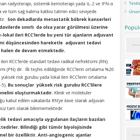
Testi
an radyoterapi, sistemik kemoterapi yada IL-2 ve IFN-α
’a ve tüm sağ kalıma katkısı tatmin edici seviyede
Üroon
tir.
Son dekadlarda metastatik böbrek kanserleri
Popül
davilerde sınırlı da olsa yarar görülmesi üzerine
e-lokal ileri RCC’lerde bu yeni tür ajanların adjuvant
 mi düşüncesinden hareketle adjuvant tedavi
lar halen de devam etmektedir.
ileri RCC’lerde standart tedavi radikal nefrektomi (RN)
i (PN) dir. İlk teşhis edildiğinde RCC’lerin ortalama %20
n yüksek risk gurubu yada lokal ileri RCC’lerin ortalama
-5).
Bu sonuçlar yüksek risk gurubu RCC’lilere
yonelini oluşturmaktadır.
Klinik ve moleküler
ğu kabul edilen vakalarda RN’ye ilave olarak adjuvan
enüz tam olarak bilinmemektedir.
ik tedavi amacıyla uygulanan ilaçların bazıları
tedirler. Bilindiği gibi tümör biyolojisinde
l bir özelliktir. Anti-angiogenic ajanlar