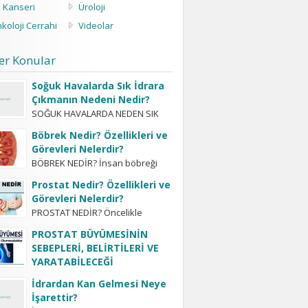
s Kanseri
Üroloji
koloji Cerrahi
Videolar
er Konular
Soğuk Havalarda Sık İdrara
Çıkmanın Nedeni Nedir?
SOĞUK HAVALARDA NEDEN SIK
İDRARA ÇIKILIR? Hastaların merak
Böbrek Nedir? Özellikleri ve
ettiği bir başka konu da ”soğuk
Görevleri Nelerdir?
havalarda sık idrara gitme ve
BÖBREK NEDİR? İnsan böbreği
bol...
şekil olarak kasaplık hayvanların
Prostat Nedir? Özellikleri ve
böbreğine benzemektedir. Sağda
Görevleri Nelerdir?
ve solda olmak üzere iki adettir.
PROSTAT NEDİR? Öncelikle
Nadiren bazı insanlarda...
prostatın vücutta bir organ
PROSTAT BÜYÜMESİNİN
olduğu, bunun bir hastalık ismi
SEBEPLERİ, BELİRTİLERİ VE
olmadığı bilinmelidir. Tabii ki her
YARATABİLECEĞİ
organın hastalıkları olduğu gibi...
OLUMSUZLUKLAR
İdrardan Kan Gelmesi Neye
-prostat ne demektir? -prostat
İşarettir?
büyümesinin sebepleri nelerdir? -