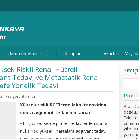
Uzmanlık Alanları
Kitaplar
Akademik Yayınl
sek Riskli Renal Hücreli
Siteiç
ant Tedavi ve Metastatik Renal
efe Yönelik Tedavi
Prof. 
124 kez görüntülendi
Yüksek riskli RCC’lerde lokal tedaviden
Prof. D
doğdu. T
sonra adjuvant tedavinin amacı
Fakültes
–
Birçok kanserde primer tedavilerden sonra
tamamla
yılında 
nüks riski yüksek hastalara adjuvant tedavi
yardımcıl
uygulanmasının survival’a olumlu katkısı