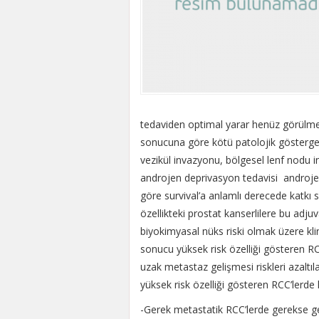
tedaviden optimal yarar henüz görülme
sonucuna göre kötü patolojik göstergele
vezikül invazyonu, bölgesel lenf nodu 
androjen deprivasyon tedavisi
androjen
göre survival’a anlamlı derecede katkı sağ
özellikteki prostat kanserlilere bu ad
biyokimyasal nüks riski olmak üzere kli
sonucu yüksek risk özelliği gösteren RC
uzak metastaz gelişmesi riskleri azaltıla
yüksek risk özelliği gösteren RCC’lerde 
-Gerek metastatik RCC’lerde gerekse g