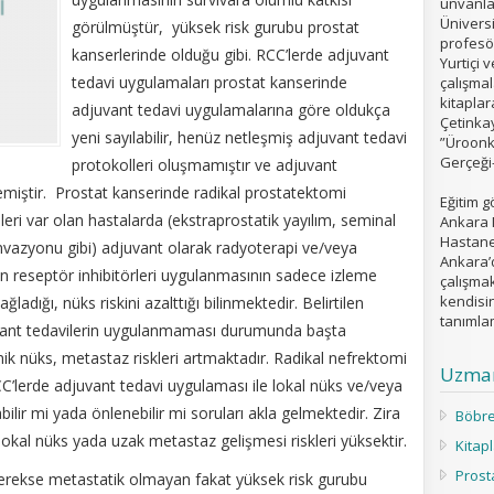
ünvanlar
Üniversi
görülmüştür, yüksek risk gurubu prostat
profesör
kanserlerinde olduğu gibi. RCC’lerde adjuvant
Yurtiçi 
tedavi uygulamaları prostat kanserinde
çalışmal
kitaplar
adjuvant tedavi uygulamalarına göre oldukça
Çetinkay
yeni sayılabilir, henüz netleşmiş adjuvant tedavi
”Üroonko
Gerçeği-
protokolleri oluşmamıştır ve adjuvant
miştir. Prostat kanserinde radikal prostatektomi
Eğitim g
ri var olan hastalarda (ekstraprostatik yayılım, seminal
Ankara 
Hastane
invazyonu gibi) adjuvant olarak radyoterapi ve/veya
Ankara’
 reseptör inhibitörleri uygulanmasının sadece izleme
çalışma
kendisin
ladığı, nüks riskini azalttığı bilinmektedir. Belirtilen
tanımla
juvant tedavilerin uygulanmaması durumunda başta
nik nüks, metastaz riskleri artmaktadır. Radikal nefrektomi
Uzman
C’lerde adjuvant tedavi uygulaması ile lokal nüks ve/veya
bilir mi yada önlenebilir mi soruları akla gelmektedir. Zira
Böbre
lokal nüks yada uzak metastaz gelişmesi riskleri yüksektir.
Kitap
Prost
erekse metastatik olmayan fakat yüksek risk gurubu