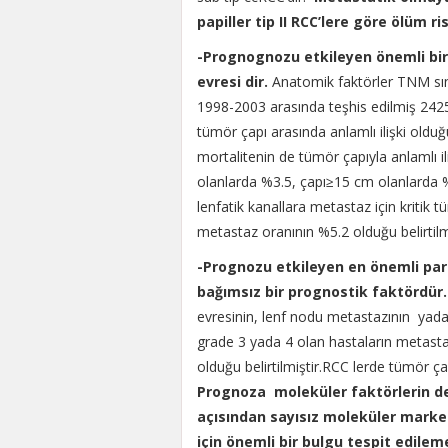
papiller tip II RCC’lere göre ölüm 
-Prognognozu etkileyen önemli bi
evresi dir.
Anatomik faktörler TNM sını
1998-2003 arasında teşhis edilmiş 2425
tümör çapı arasında anlamlı ilişki olduğ
mortalitenin de tümör çapıyla anlamlı i
olanlarda %3.5, çapı≥15 cm olanlarda %5
lenfatik kanallara metastaz için kritik
metastaz oranının %5.2 olduğu belirtilm
-Prognozu etkileyen en önemli par
bağımsız bir prognostik faktördür.
evresinin, lenf nodu metastazının ya
grade 3 yada 4 olan hastaların metasta
olduğu belirtilmiştir.RCC lerde tümör ça
Prognoza moleküler faktörlerin de
açısından sayısız moleküler marke
için önemli bir bulgu tespit edilem