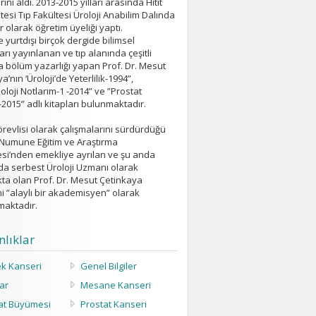
ını aldı. 2013-2015 yılları arasında Hitit
tesi Tıp Fakültesi Üroloji Anabilim Dalında
 olarak öğretim üyeliği yaptı.
ve yurtdışı birçok dergide bilimsel
arı yayınlanan ve tıp alanında çeşitli
a bölüm yazarlığı yapan Prof. Dr. Mesut
a’nın ‘Üroloji’de Yeterlilik-1994”,
loji Notlarım-1 -2014” ve ”Prostat
2015” adlı kitapları bulunmaktadır.
örevlisi olarak çalışmalarını sürdürdüğü
Numune Eğitim ve Araştırma
si’nden emekliye ayrılan ve şu anda
da serbest Üroloji Uzmanı olarak
kta olan Prof. Dr. Mesut Çetinkaya
i ”alaylı bir akademisyen” olarak
maktadır.
lıklar
k Kanseri
Genel Bilgiler
lar
Mesane Kanseri
at Büyümesi
Prostat Kanseri