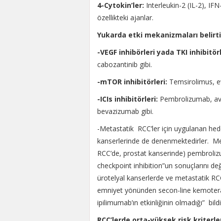
4-Cytokin’ler:
Interleukin-2 (IL-2), IFN-
özellikteki ajanlar.
Yukarda etki mekanizmaları belirt
-VEGF inhibörleri yada TKI inhibitörl
cabozantinib gibi.
-mTOR inhibitörleri:
Temsirolimus, ev
-ICIs inhibitörleri:
Pembrolizumab, ave
bevazizumab gibi.
-Metastatik RCC’ler için uygulanan hede
kanserlerinde de denenmektedirler. Met
RCC’de, prostat kanserinde) pembroliz
checkpoint inhibition”un sonuçlarını d
ürotelyal kanserlerde ve metastatik RC
emniyet yönünden secon-line kemoterap
ipilimumab’ın etkinliğinin olmadığı” bildir
RCC’lerde orta-yüksek risk kriterle