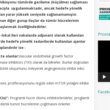
nhibisyonu tümörde gerileme (küçülme) sağlaması
acıyla uygulanmaktadır, ancak hedefe yönelik
ulan yarar yüksek seviyede sağlanamamıştır.
nan diğer gurup ilaçlar da tümör hücrelerinin
şlatmak özelliğindedirler.
Prost
lokal ileri vakalarda adjuvant olarak kullanılan
de hedefe yönelik tedavilerde kullanılan ajanlar
Video
oynatıcı
andırılır ise :
kte olanlar:
Vascular endothelial growth factor
kinase inhibitors (TKI) olarak da bilinirler. Bunlar doğrudan
doteli oluşumunu önleyerek angiogenezisi inhibe edici
ni, proliferasyonunu regüle eden mTOR yolağını inhibe
Faceb
CIs)”:
Programlı hücre ölümü inhibitörleridirler, proglamlı
ederek tümör hücrelerinin çoğlmasını önlerler.