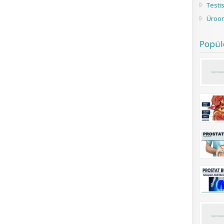
Testi
Üroon
Popül