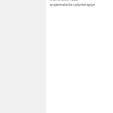
araştırmalarda radyoterapiye
”External Beam Radiotherapy
EBRT” de denilmektedir.
Radyoterapi, bir kaynaktan
atomun elektronlarının ışın
demeti haline...