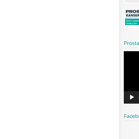
Prost
Video
oynatıcı
Faceb