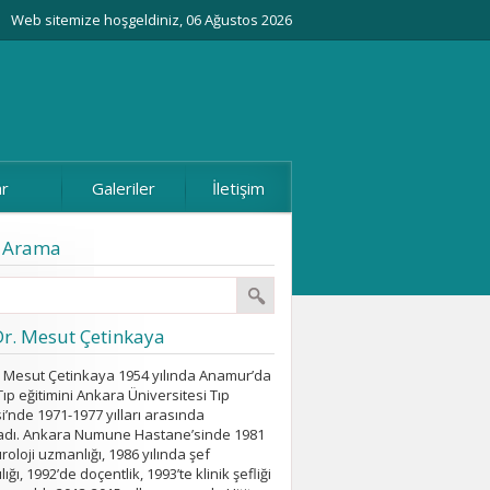
Web sitemize hoşgeldiniz, 06 Ağustos 2026
ar
Galeriler
İletişim
i Arama
Dr. Mesut Çetinkaya
r. Mesut Çetinkaya 1954 yılında Anamur’da
ıp eğitimini Ankara Üniversitesi Tıp
i’nde 1971-1977 yılları arasında
dı. Ankara Numune Hastane’sinde 1981
üroloji uzmanlığı, 1986 yılında şef
ığı, 1992’de doçentlik, 1993’te klinik şefliği