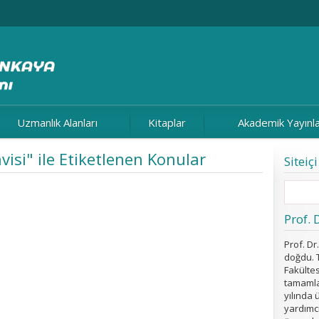
Uzmanlık Alanları
Kitaplar
Akademik Yayınl
visi" ile Etiketlenen Konular
Siteiç
Prof. 
Prof. D
doğdu. T
Fakültes
tamamla
yılında 
yardımcıl