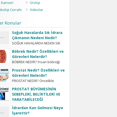
s Kanseri
Üroloji
koloji Cerrahi
Videolar
er Konular
Soğuk Havalarda Sık İdrara
Çıkmanın Nedeni Nedir?
SOĞUK HAVALARDA NEDEN SIK
İDRARA ÇIKILIR? Hastaların merak
Böbrek Nedir? Özellikleri ve
ettiği bir başka konu da ”soğuk
Görevleri Nelerdir?
havalarda sık idrara gitme ve
BÖBREK NEDİR? İnsan böbreği
bol...
şekil olarak kasaplık hayvanların
Prostat Nedir? Özellikleri ve
böbreğine benzemektedir. Sağda
Görevleri Nelerdir?
ve solda olmak üzere iki adettir.
PROSTAT NEDİR? Öncelikle
Nadiren bazı insanlarda...
prostatın vücutta bir organ
PROSTAT BÜYÜMESİNİN
olduğu, bunun bir hastalık ismi
SEBEPLERİ, BELİRTİLERİ VE
olmadığı bilinmelidir. Tabii ki her
YARATABİLECEĞİ
organın hastalıkları olduğu gibi...
OLUMSUZLUKLAR
İdrardan Kan Gelmesi Neye
-prostat ne demektir? -prostat
İşarettir?
büyümesinin sebepleri nelerdir? -