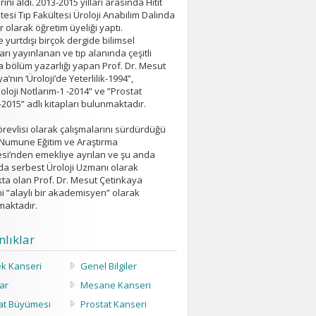
ını aldı. 2013-2015 yılları arasında Hitit
tesi Tıp Fakültesi Üroloji Anabilim Dalında
 olarak öğretim üyeliği yaptı.
ve yurtdışı birçok dergide bilimsel
arı yayınlanan ve tıp alanında çeşitli
a bölüm yazarlığı yapan Prof. Dr. Mesut
a’nın ‘Üroloji’de Yeterlilik-1994”,
loji Notlarım-1 -2014” ve ”Prostat
2015” adlı kitapları bulunmaktadır.
örevlisi olarak çalışmalarını sürdürdüğü
Numune Eğitim ve Araştırma
si’nden emekliye ayrılan ve şu anda
da serbest Üroloji Uzmanı olarak
kta olan Prof. Dr. Mesut Çetinkaya
i ”alaylı bir akademisyen” olarak
maktadır.
lıklar
k Kanseri
Genel Bilgiler
lar
Mesane Kanseri
at Büyümesi
Prostat Kanseri