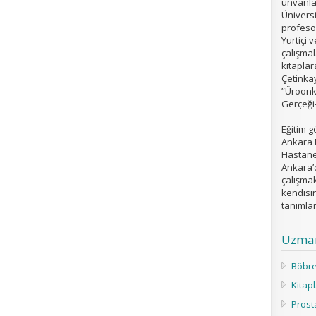
ünvanlar
Üniversi
profesör
Yurtiçi 
çalışmal
kitaplar
Çetinkay
”Üroonko
Gerçeği-
Eğitim g
Ankara 
Hastane
Ankara’
çalışma
kendisin
tanımla
Uzman
Böbre
Kitap
Prost