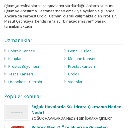
Eğitim görevlisi olarak çalışmalarını sürdürdüğü Ankara Numune
Eğitim ve Araştırma Hastanesi’nden emekliye ayrılan ve şu anda
Ankara’da serbest Üroloji Uzmanı olarak çalışmakta olan Prof. Dr.
Mesut Çetinkaya kendisini ”alaylı bir akademisyen” olarak
tanımlamaktadır.
Uzmanlıklar
Böbrek Kanseri
Genel Bilgiler
Kitaplar
Mesane Kanseri
Prostat Büyümesi
Prostat Kanseri
Testis Kanseri
Üroloji
Üroonkoloji Cerrahi
Videolar
Popüler Konular
Soğuk Havalarda Sık İdrara Çıkmanın Nedeni
Nedir?
SOĞUK HAVALARDA NEDEN SIK İDRARA ÇIKILIR?
Hastaların merak ettiği bir başka konu da ”soğuk
Böbrek Nedir? Özellikleri ve Görevleri