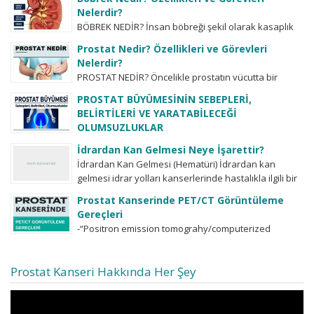
havalarda sık idrara gitme ve bol...
Nelerdir?
BÖBREK NEDİR? İnsan böbreği şekil olarak kasaplık
hayvanların böbreğine benzemektedir. Sağda ve
Prostat Nedir? Özellikleri ve Görevleri
solda olmak üzere iki adettir. Nadiren bazı
Nelerdir?
insanlarda...
PROSTAT NEDİR? Öncelikle prostatın vücutta bir
organ olduğu, bunun bir hastalık ismi olmadığı
PROSTAT BÜYÜMESİNİN SEBEPLERİ,
bilinmelidir. Tabii ki her organın hastalıkları olduğu
BELİRTİLERİ VE YARATABİLECEĞİ
gibi...
OLUMSUZLUKLAR
-prostat ne demektir? -prostat büyümesinin
İdrardan Kan Gelmesi Neye İşarettir?
sebepleri nelerdir? -işeme zorluğu şikayetlerinin tek
İdrardan Kan Gelmesi (Hematüri) İdrardan kan
sebebi prostat büyümesimidir? -işeme zorluğu
gelmesi idrar yolları kanserlerinde hastalıkla ilgili bir
şikayetlerinin dercelendirilmesi ve önemi,...
belirti olabilir. İdrarda kan görülmesi her zaman...
Prostat Kanserinde PET/CT Görüntüleme
Gereçleri
-“Positron emission tomograhy/computerized
tomograhy-PET/CT” birçok farklı radioligand’lar
kullanılarak kanser dokusunda, örneğin prostat
Prostat Kanseri Hakkında Her Şey
kanserinde bu radioligand’ların tutulum yoğunluğuna
göre (SUVmax değerine...
Video
oynatıcı