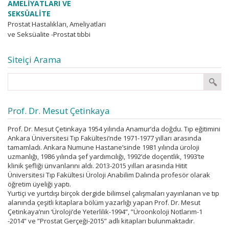
AMELİYATLARI VE
SEKSÜALİTE
Prostat Hastalıkları, Ameliyatları
ve Seksüalite -Prostat tıbbi
tabirle “seks aksesuar
glandlarından biridir”.
Siteiçi Arama
Seksüaliteden kasıt seks ile ilgili
olaylardır, yani cinsel...
Prof. Dr. Mesut Çetinkaya
Prof. Dr. Mesut Çetinkaya 1954 yılında Anamur’da doğdu. Tıp eğitimini
Ankara Üniversitesi Tıp Fakültesi’nde 1971-1977 yılları arasında
tamamladı. Ankara Numune Hastane’sinde 1981 yılında üroloji
uzmanlığı, 1986 yılında şef yardımcılığı, 1992’de doçentlik, 1993’te
klinik şefliği ünvanlarını aldı. 2013-2015 yılları arasında Hitit
Üniversitesi Tıp Fakültesi Üroloji Anabilim Dalında profesör olarak
öğretim üyeliği yaptı.
Yurtiçi ve yurtdışı birçok dergide bilimsel çalışmaları yayınlanan ve tıp
alanında çeşitli kitaplara bölüm yazarlığı yapan Prof. Dr. Mesut
Çetinkaya’nın ‘Üroloji’de Yeterlilik-1994”, ”Üroonkoloji Notlarım-1
-2014” ve ”Prostat Gerçeği-2015” adlı kitapları bulunmaktadır.