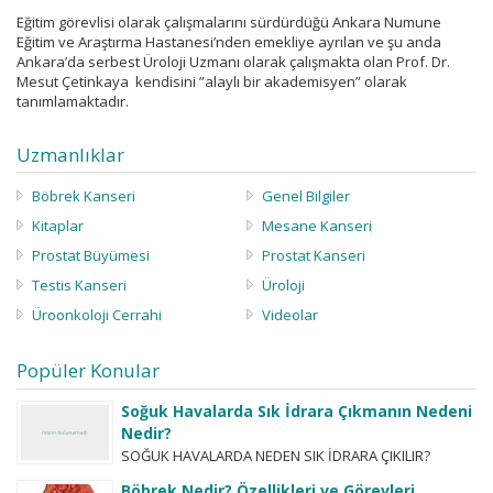
Eğitim görevlisi olarak çalışmalarını sürdürdüğü Ankara Numune
Eğitim ve Araştırma Hastanesi’nden emekliye ayrılan ve şu anda
Ankara’da serbest Üroloji Uzmanı olarak çalışmakta olan Prof. Dr.
Mesut Çetinkaya kendisini ”alaylı bir akademisyen” olarak
tanımlamaktadır.
Uzmanlıklar
Böbrek Kanseri
Genel Bilgiler
Kitaplar
Mesane Kanseri
Prostat Büyümesi
Prostat Kanseri
Testis Kanseri
Üroloji
Üroonkoloji Cerrahi
Videolar
Popüler Konular
Soğuk Havalarda Sık İdrara Çıkmanın Nedeni
Nedir?
SOĞUK HAVALARDA NEDEN SIK İDRARA ÇIKILIR?
Hastaların merak ettiği bir başka konu da ”soğuk
Böbrek Nedir? Özellikleri ve Görevleri