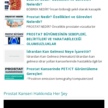
havalarda sık idrara gitme ve bol...
Nelerdir?
BÖBREK NEDİR? İnsan böbreği şekil olarak kasaplık
hayvanların böbreğine benzemektedir. Sağda ve
Prostat Nedir? Özellikleri ve Görevleri
solda olmak üzere iki adettir. Nadiren bazı
Nelerdir?
insanlarda...
PROSTAT NEDİR? Öncelikle prostatın vücutta bir
organ olduğu, bunun bir hastalık ismi olmadığı
PROSTAT BÜYÜMESİNİN SEBEPLERİ,
bilinmelidir. Tabii ki her organın hastalıkları olduğu
BELİRTİLERİ VE YARATABİLECEĞİ
gibi...
OLUMSUZLUKLAR
-prostat ne demektir? -prostat büyümesinin
İdrardan Kan Gelmesi Neye İşarettir?
sebepleri nelerdir? -işeme zorluğu şikayetlerinin tek
İdrardan Kan Gelmesi (Hematüri) İdrardan kan
sebebi prostat büyümesimidir? -işeme zorluğu
gelmesi idrar yolları kanserlerinde hastalıkla ilgili bir
şikayetlerinin dercelendirilmesi ve önemi,...
belirti olabilir. İdrarda kan görülmesi her zaman...
Prostat Kanserinde PET/CT Görüntüleme
Gereçleri
-“Positron emission tomograhy/computerized
tomograhy-PET/CT” birçok farklı radioligand’lar
kullanılarak kanser dokusunda, örneğin prostat
Prostat Kanseri Hakkında Her Şey
kanserinde bu radioligand’ların tutulum yoğunluğuna
göre (SUVmax değerine...
Video
oynatıcı