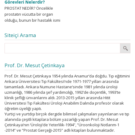
Görevleri Nelerdir?
PROSTAT NEDİR? Öncelikle
prostatın vücutta bir organ
olduğu, bunun bir hastalık ismi
olmadığı bilinmelidir. Tabii ki her
organın hastalıkları olduğu gibi...
Siteiçi Arama
Prof. Dr. Mesut Çetinkaya
Prof. Dr. Mesut Çetinkaya 1954 yılında Anamur’da doğdu. Tıp eğitimini
Ankara Üniversitesi Tıp Fakültesi’nde 1971-1977 yılları arasında
tamamladı. Ankara Numune Hastane’sinde 1981 yılında üroloji
uzmanlığı, 1986 yılında şef yardımcılığı, 1992’de doçentlik, 1993’te
klinik şefliği ünvanlarını aldı. 2013-2015 yılları arasında Hitit
Üniversitesi Tıp Fakültesi Üroloji Anabilim Dalında profesör olarak
öğretim üyeliği yaptı.
Yurtiçi ve yurtdışı birçok dergide bilimsel çalışmaları yayınlanan ve tıp
alanında çeşitli kitaplara bölüm yazarlığı yapan Prof. Dr. Mesut
Çetinkaya’nın ‘Üroloji’de Yeterlilik-1994”, ”Üroonkoloji Notlarım-1
-2014” ve ”Prostat Gerçeği-2015” adlı kitapları bulunmaktadır.