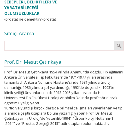
SEBEPLERİ, BELİRTİLERİ VE
YARATABİLECEĞİ
OLUMSUZLUKLAR
-prostat ne demektir? -prostat
büyümesinin sebepleri nelerdir?
-işeme zorluğu şikayetlerinin tek
Siteiçi Arama
sebebi prostat büyümesimidir? -
işeme zorluğu şikayetlerinin
dercelendirilmesi ve önemi,...
Prof. Dr. Mesut Çetinkaya
Prof. Dr. Mesut Çetinkaya 1954 yılında Anamur’da doğdu. Tıp eğitimini
Ankara Üniversitesi Tıp Fakültesi’nde 1971-1977 yılları arasında
tamamladı. Ankara Numune Hastane’sinde 1981 yılında üroloji
uzmanlığı, 1986 yılında şef yardımcılığı, 1992’de doçentlik, 1993’te
klinik şefliği ünvanlarını aldı. 2013-2015 yılları arasında Hitit
Üniversitesi Tıp Fakültesi Üroloji Anabilim Dalında profesör olarak
öğretim üyeliği yaptı.
Yurtiçi ve yurtdışı birçok dergide bilimsel çalışmaları yayınlanan ve tıp
alanında çeşitli kitaplara bölüm yazarlığı yapan Prof. Dr. Mesut
Çetinkaya’nın ‘Üroloji’de Yeterlilik-1994”, ”Üroonkoloji Notlarım-1
-2014” ve ”Prostat Gerçeği-2015” adlı kitapları bulunmaktadır.