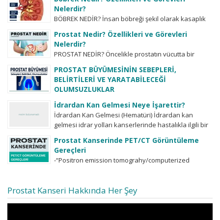
havalarda sık idrara gitme ve bol...
Nelerdir?
BÖBREK NEDİR? İnsan böbreği şekil olarak kasaplık
hayvanların böbreğine benzemektedir. Sağda ve
Prostat Nedir? Özellikleri ve Görevleri
solda olmak üzere iki adettir. Nadiren bazı
Nelerdir?
insanlarda...
PROSTAT NEDİR? Öncelikle prostatın vücutta bir
organ olduğu, bunun bir hastalık ismi olmadığı
PROSTAT BÜYÜMESİNİN SEBEPLERİ,
bilinmelidir. Tabii ki her organın hastalıkları olduğu
BELİRTİLERİ VE YARATABİLECEĞİ
gibi...
OLUMSUZLUKLAR
-prostat ne demektir? -prostat büyümesinin
İdrardan Kan Gelmesi Neye İşarettir?
sebepleri nelerdir? -işeme zorluğu şikayetlerinin tek
İdrardan Kan Gelmesi (Hematüri) İdrardan kan
sebebi prostat büyümesimidir? -işeme zorluğu
gelmesi idrar yolları kanserlerinde hastalıkla ilgili bir
şikayetlerinin dercelendirilmesi ve önemi,...
belirti olabilir. İdrarda kan görülmesi her zaman...
Prostat Kanserinde PET/CT Görüntüleme
Gereçleri
-“Positron emission tomograhy/computerized
tomograhy-PET/CT” birçok farklı radioligand’lar
kullanılarak kanser dokusunda, örneğin prostat
Prostat Kanseri Hakkında Her Şey
kanserinde bu radioligand’ların tutulum yoğunluğuna
göre (SUVmax değerine...
Video
oynatıcı