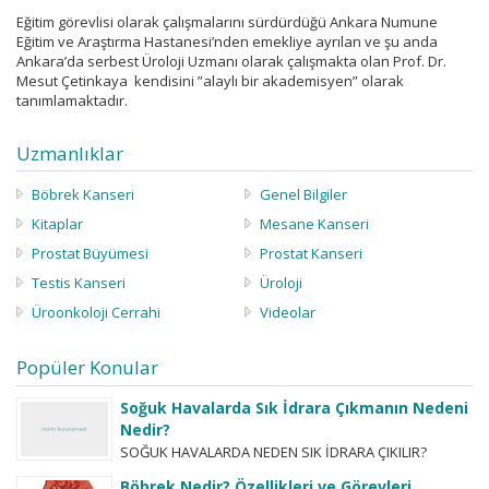
Eğitim görevlisi olarak çalışmalarını sürdürdüğü Ankara Numune
Eğitim ve Araştırma Hastanesi’nden emekliye ayrılan ve şu anda
Ankara’da serbest Üroloji Uzmanı olarak çalışmakta olan Prof. Dr.
Mesut Çetinkaya kendisini ”alaylı bir akademisyen” olarak
tanımlamaktadır.
Uzmanlıklar
Böbrek Kanseri
Genel Bilgiler
Kitaplar
Mesane Kanseri
Prostat Büyümesi
Prostat Kanseri
Testis Kanseri
Üroloji
Üroonkoloji Cerrahi
Videolar
Popüler Konular
Soğuk Havalarda Sık İdrara Çıkmanın Nedeni
Nedir?
SOĞUK HAVALARDA NEDEN SIK İDRARA ÇIKILIR?
Hastaların merak ettiği bir başka konu da ”soğuk
Böbrek Nedir? Özellikleri ve Görevleri