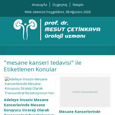
Anasayfa
Özgeçmiş
İletişim
Web sitemize hoşgeldiniz, 08 Ağustos 2026
"mesane kanseri tedavisi" ile
Etiketlenen Konular
Adeleye İnvaziv Mesane
Kanserlerinde Mesane
Koruyucu Strateji Olarak
Mesane Kanserlerinde