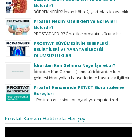
havalarda sık idrara gitme ve bol...
Nelerdir?
BÖBREK NEDİR? İnsan böbreği şekil olarak kasaplık
hayvanların böbreğine benzemektedir. Sağda ve
Prostat Nedir? Özellikleri ve Görevleri
solda olmak üzere iki adettir. Nadiren bazı
Nelerdir?
insanlarda...
PROSTAT NEDİR? Öncelikle prostatın vücutta bir
organ olduğu, bunun bir hastalık ismi olmadığı
PROSTAT BÜYÜMESİNİN SEBEPLERİ,
bilinmelidir. Tabii ki her organın hastalıkları olduğu
BELİRTİLERİ VE YARATABİLECEĞİ
gibi...
OLUMSUZLUKLAR
-prostat ne demektir? -prostat büyümesinin
İdrardan Kan Gelmesi Neye İşarettir?
sebepleri nelerdir? -işeme zorluğu şikayetlerinin tek
İdrardan Kan Gelmesi (Hematüri) İdrardan kan
sebebi prostat büyümesimidir? -işeme zorluğu
gelmesi idrar yolları kanserlerinde hastalıkla ilgili bir
şikayetlerinin dercelendirilmesi ve önemi,...
belirti olabilir. İdrarda kan görülmesi her zaman...
Prostat Kanserinde PET/CT Görüntüleme
Gereçleri
-“Positron emission tomograhy/computerized
tomograhy-PET/CT” birçok farklı radioligand’lar
kullanılarak kanser dokusunda, örneğin prostat
Prostat Kanseri Hakkında Her Şey
kanserinde bu radioligand’ların tutulum yoğunluğuna
göre (SUVmax değerine...
Video
oynatıcı