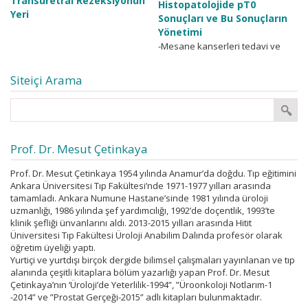
Transuretral Rezeksiyonun
Histopatolojide pT0
Yeri
Sonuçları ve Bu Sonuçların
-İlk teşhiste mesane adelesine
Yönetimi
invaziv kanserler (MIBC) tüm
-Mesane kanserleri tedavi ve
teşhis edilen mesane
yönetim açısından adeleye
kanserlerinin ortalama %25 ni
invaziv olan (MIBC) ve adeleye
Siteiçi Arama
oluştururlar. Adeleye invaziv
invaziv olmayan (NMIBC) olarak
metastatik olmayan...
iki gurupta ele alınırlar....
Prof. Dr. Mesut Çetinkaya
Prof. Dr. Mesut Çetinkaya 1954 yılında Anamur’da doğdu. Tıp eğitimini
Ankara Üniversitesi Tıp Fakültesi’nde 1971-1977 yılları arasında
tamamladı. Ankara Numune Hastane’sinde 1981 yılında üroloji
uzmanlığı, 1986 yılında şef yardımcılığı, 1992’de doçentlik, 1993’te
klinik şefliği ünvanlarını aldı. 2013-2015 yılları arasında Hitit
Üniversitesi Tıp Fakültesi Üroloji Anabilim Dalında profesör olarak
öğretim üyeliği yaptı.
Yurtiçi ve yurtdışı birçok dergide bilimsel çalışmaları yayınlanan ve tıp
alanında çeşitli kitaplara bölüm yazarlığı yapan Prof. Dr. Mesut
Çetinkaya’nın ‘Üroloji’de Yeterlilik-1994”, ”Üroonkoloji Notlarım-1
-2014” ve ”Prostat Gerçeği-2015” adlı kitapları bulunmaktadır.