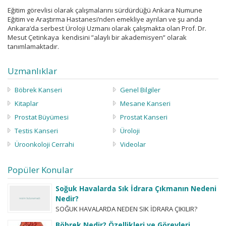
Eğitim görevlisi olarak çalışmalarını sürdürdüğü Ankara Numune
Eğitim ve Araştırma Hastanesi’nden emekliye ayrılan ve şu anda
Ankara’da serbest Üroloji Uzmanı olarak çalışmakta olan Prof. Dr.
Mesut Çetinkaya kendisini ”alaylı bir akademisyen” olarak
tanımlamaktadır.
Uzmanlıklar
Böbrek Kanseri
Genel Bilgiler
Kitaplar
Mesane Kanseri
Prostat Büyümesi
Prostat Kanseri
Testis Kanseri
Üroloji
Üroonkoloji Cerrahi
Videolar
Popüler Konular
Soğuk Havalarda Sık İdrara Çıkmanın Nedeni
Nedir?
SOĞUK HAVALARDA NEDEN SIK İDRARA ÇIKILIR?
Hastaların merak ettiği bir başka konu da ”soğuk
Böbrek Nedir? Özellikleri ve Görevleri